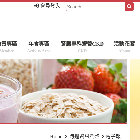
會員登入
會員專區
年會專區
腎臟專科營養CKD
活動花絮
Member
Activity Area
CKD
Album
Home
每週資訊彙整
電子報